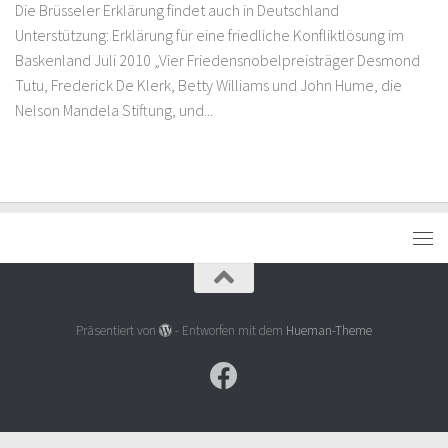
Die Brüsseler Erklärung findet auch in Deutschland
Unterstützung: Erklärung für eine friedliche Konfliktlösung im
Baskenland Juli 2010 „Vier Friedensnobelpreisträger Desmond
Tutu, Frederick De Klerk, Betty Williams und John Hume, die
Nelson Mandela Stiftung, und...
Präsentiert von
- Entworfen mit dem
Hueman-Theme