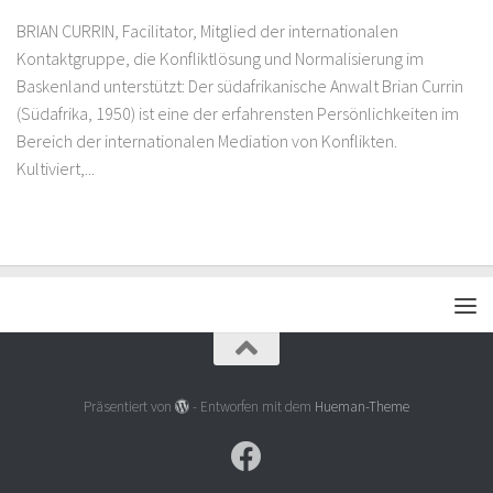
BRIAN CURRIN, Facilitator, Mitglied der internationalen
Kontaktgruppe, die Konfliktlösung und Normalisierung im
Baskenland unterstützt: Der südafrikanische Anwalt Brian Currin
(Südafrika, 1950) ist eine der erfahrensten Persönlichkeiten im
Bereich der internationalen Mediation von Konflikten.
Kultiviert,...
Präsentiert von
- Entworfen mit dem
Hueman-Theme