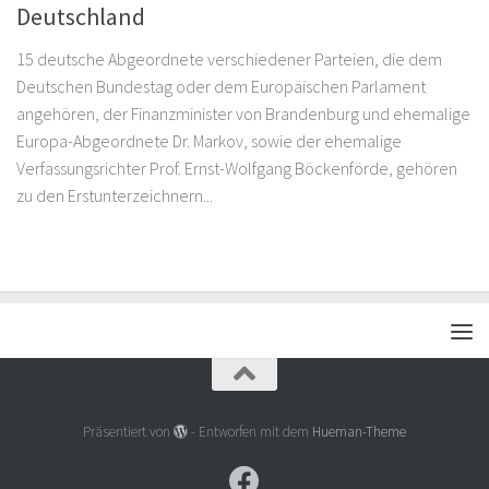
Deutschland
15 deutsche Abgeordnete verschiedener Parteien, die dem
Deutschen Bundestag oder dem Europäischen Parlament
angehören, der Finanzminister von Brandenburg und ehemalige
Europa-Abgeordnete Dr. Markov, sowie der ehemalige
Verfassungsrichter Prof. Ernst-Wolfgang Böckenförde, gehören
zu den Erstunterzeichnern...
Präsentiert von
- Entworfen mit dem
Hueman-Theme