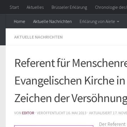
Start
Aktuelles
Brüsseler Erklärung
Chronologie des 
Zum Inhalt springen
Home
Aktuelle Nachrichten
Erklärung von Aiete
AKTUELLE NACHRICHTEN
Referent für Menschenre
Evangelischen Kirche in 
Zeichen der Versöhnun
VON
EDITOR
· VERÖFFENTLICHT
16. MAI 2013
· AKTUALISIERT
17. NOV
Der Referent