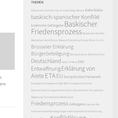
THEMEN
Bake Bidea
Abkommen von Gernika
Arnaldo Otegi
Baiona
baskisch-spanischer Konflikt
Baskischer
baskische Gefangene
Friedensprozess
Baskischer Konflikt
Baskisches Sozialforum
Basque Friendship Group
Brian Currin
Brüsseler Erklärung
Bürgerbeteiligung
Demonstration
Desmond Tutu
Deutschland
EKD
Doktrin Parot
Erklärung von
Entwaffnung
ETA
Aiete
EU
Europäisches Parlament
s
tere
Evangelische Akademie Bad Boll
Evangelische Kirche
Deutschlands
Evangelische Kirche in Deutschland
französische
Regierung
Französisches Baskenland
Friedensprozess
Gefangene
Ines del Rio
Internationale Kontaktgruppe
Internationale Unterstützung
Konfliktlösung