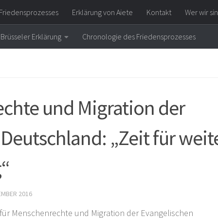
Friedensprozesses
Erklärung von Aiete
Kontakt
Wer wir si
Brüsseler Erklärung
Chronologie des Friedensprozesses
chte und Migration der
Deutschland: „Zeit für weit
g“
EMBER 2016
 für Menschenrechte und Migration der Evangelischen