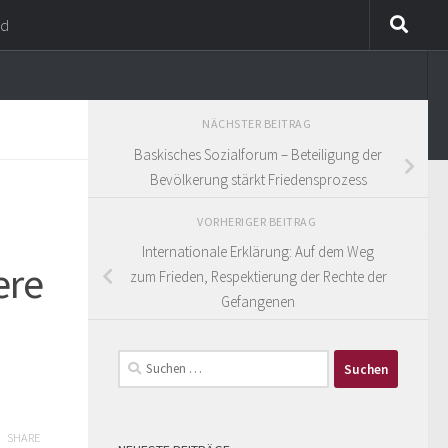
nd
NÄCHSTER BEITRAG
Baskisches Sozialforum – Beteiligung der
Bevölkerung stärkt Friedensprozess
VORHERIGER BEITRAG
Internationale Erklärung: Auf dem Weg
ere
zum Frieden, Respektierung der Rechte der
Gefangenen
Suchen
nach:
SHARE